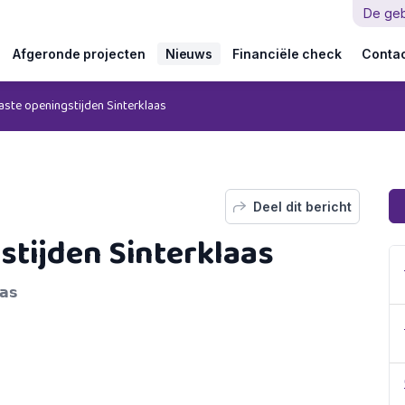
De ge
Afgeronde projecten
Nieuws
Financiële check
Conta
ste openingstijden Sinterklaas
Deel dit bericht
tijden Sinterklaas
𝗮𝘀