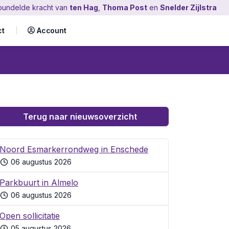
bundelde kracht
van
ten Hag
,
Thoma Post
en
Snelder Zijlstra
ct
Account
Terug naar nieuwsoverzicht
Noord Esmarkerrondweg in Enschede
06 augustus 2026
Parkbuurt in Almelo
06 augustus 2026
Open sollicitatie
05 augustus 2026