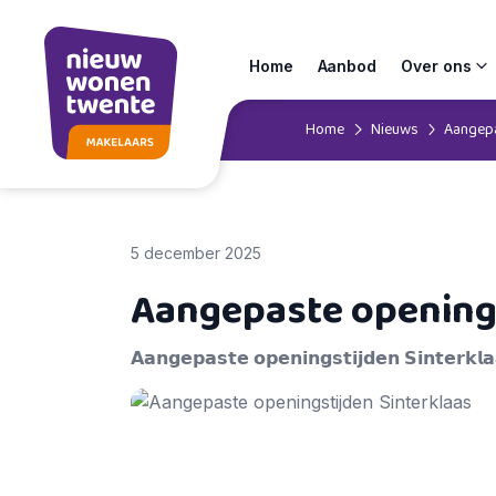
Home
Aanbod
Over ons
Home
Nieuws
Aangepa
5 december 2025
Aangepaste openings
𝗔𝗮𝗻𝗴𝗲𝗽𝗮𝘀𝘁𝗲 𝗼𝗽𝗲𝗻𝗶𝗻𝗴𝘀𝘁𝗶𝗷𝗱𝗲𝗻 𝗦𝗶𝗻𝘁𝗲𝗿𝗸𝗹