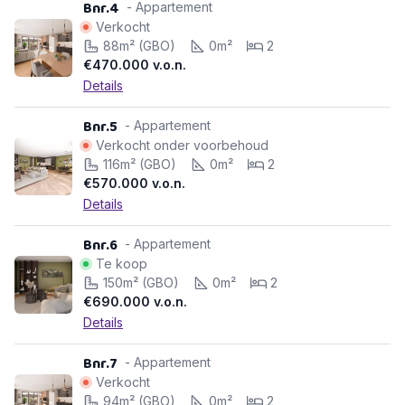
Bnr.4
- Appartement
Verkocht
88m² (GBO)
0m²
2
€470.000
v.o.n.
Details
Bnr.5
- Appartement
Verkocht onder voorbehoud
116m² (GBO)
0m²
2
€570.000
v.o.n.
Details
Bnr.6
- Appartement
Te koop
150m² (GBO)
0m²
2
€690.000
v.o.n.
Details
Bnr.7
- Appartement
Verkocht
94m² (GBO)
0m²
2