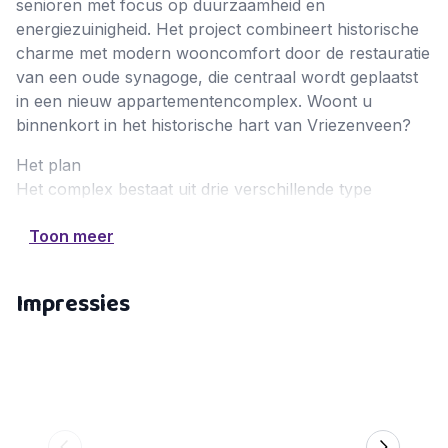
senioren met focus op duurzaamheid en
energiezuinigheid. Het project combineert historische
charme met modern wooncomfort door de restauratie
van een oude synagoge, die centraal wordt geplaatst
in een nieuw appartementencomplex. Woont u
binnenkort in het historische hart van Vriezenveen?
Het plan
Het complex bestaat uit drie verschillende type
appartementen:
Toon meer
Venne (circa 88–97 m²)
Een sfeervol driekamerappartement met twee ruime
Impressies
slaapkamers en een lichte woonkamer met open
keuken. Met zeven appartementen van dit type is er
volop keuze voor wie comfortabel en toegankelijk wil
wonen.
Turfveld (circa 102–116 m²)
Dit ruime driekamerappartement biedt net dat beetje