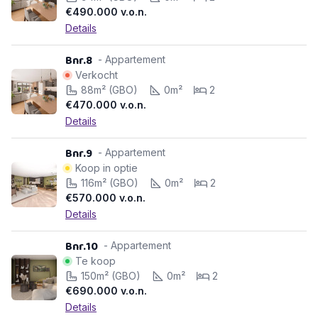
€490.000
v.o.n.
Details
Bnr.8
- Appartement
Verkocht
88m² (GBO)
0m²
2
€470.000
v.o.n.
Details
Bnr.9
- Appartement
Koop in optie
116m² (GBO)
0m²
2
€570.000
v.o.n.
Details
Bnr.10
- Appartement
Te koop
150m² (GBO)
0m²
2
€690.000
v.o.n.
Details