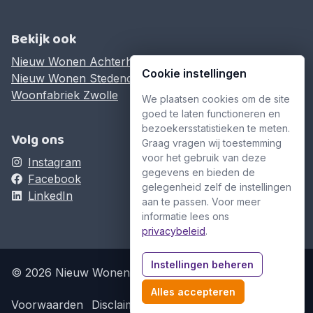
Bekijk ook
Nieuw Wonen Achterhoek
Cookie instellingen
Nieuw Wonen Stedendriehoek
Woonfabriek Zwolle
We plaatsen cookies om de site
goed te laten functioneren en
bezoekersstatistieken te meten.
Volg ons
Graag vragen wij toestemming
voor het gebruik van deze
Instagram
gegevens en bieden de
Facebook
gelegenheid zelf de instellingen
LinkedIn
aan te passen. Voor meer
informatie lees ons
privacybeleid
.
Instellingen beheren
© 2026 Nieuw Wonen Twente
Alles accepteren
Voorwaarden
Disclaimer
Privacyverklaring
Cookies