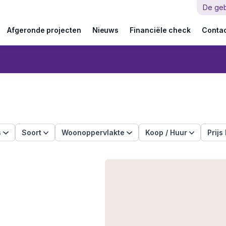
De ge
Afgeronde projecten
Nieuws
Financiële check
Conta
s
Soort
Woonoppervlakte
Koop / Huur
Prijs