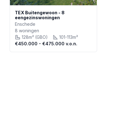
TEX Buitengewoon - 8
eengezinswoningen
Enschede
8 woningen
128m²
(GBO)
101-113m²
€450.000 - €475.000
v.o.n.