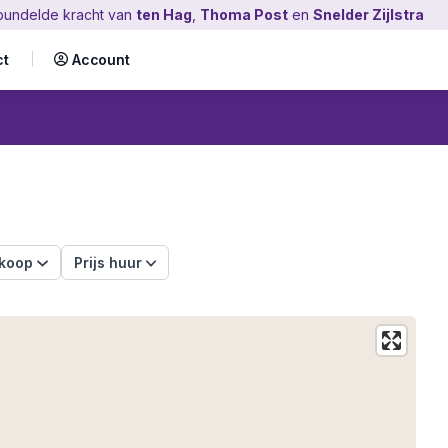
bundelde kracht
van
ten Hag
,
Thoma Post
en
Snelder Zijlstra
ct
Account
 koop
Prijs huur