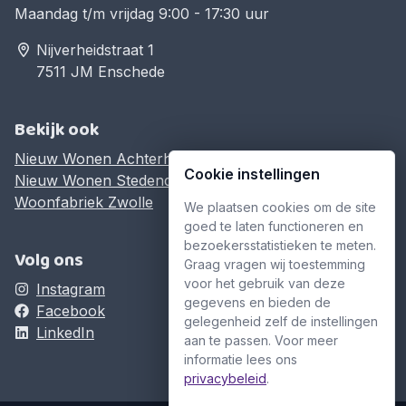
Maandag t/m vrijdag 9:00 - 17:30 uur
Nijverheidstraat 1
7511 JM Enschede
Bekijk ook
Nieuw Wonen Achterhoek
Cookie instellingen
Nieuw Wonen Stedendriehoek
Woonfabriek Zwolle
We plaatsen cookies om de site
goed te laten functioneren en
bezoekersstatistieken te meten.
Volg ons
Graag vragen wij toestemming
voor het gebruik van deze
Instagram
gegevens en bieden de
Facebook
gelegenheid zelf de instellingen
LinkedIn
aan te passen. Voor meer
informatie lees ons
privacybeleid
.