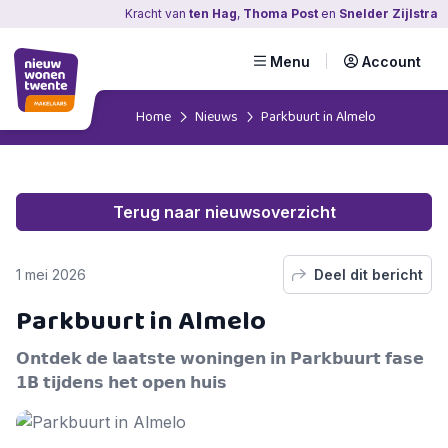
Kracht
van
ten Hag
,
Thoma Post
en
Snelder Zijlstra
Menu
Account
Home
Nieuws
Parkbuurt in Almelo
Terug naar nieuwsoverzicht
1 mei 2026
Deel dit bericht
Parkbuurt in Almelo
𝗢𝗻𝘁𝗱𝗲𝗸 𝗱𝗲 𝗹𝗮𝗮𝘁𝘀𝘁𝗲 𝘄𝗼𝗻𝗶𝗻𝗴𝗲𝗻 𝗶𝗻 𝗣𝗮𝗿𝗸𝗯𝘂𝘂𝗿𝘁 𝗳𝗮𝘀𝗲
𝟭𝗕 𝘁𝗶𝗷𝗱𝗲𝗻𝘀 𝗵𝗲𝘁 𝗼𝗽𝗲𝗻 𝗵𝘂𝗶𝘀