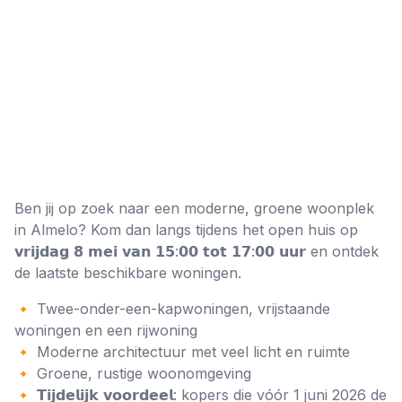
Ben jij op zoek naar een moderne, groene woonplek
in Almelo? Kom dan langs tijdens het open huis op
𝘃𝗿𝗶𝗷𝗱𝗮𝗴 𝟴 𝗺𝗲𝗶 𝘃𝗮𝗻 𝟭𝟱:𝟬𝟬 𝘁𝗼𝘁 𝟭𝟳:𝟬𝟬 𝘂𝘂𝗿 en ontdek
de laatste beschikbare woningen.
🔸 Twee-onder-een-kapwoningen, vrijstaande
woningen en een rijwoning
🔸 Moderne architectuur met veel licht en ruimte
🔸 Groene, rustige woonomgeving
🔸 𝗧𝗶𝗷𝗱𝗲𝗹𝗶𝗷𝗸 𝘃𝗼𝗼𝗿𝗱𝗲𝗲𝗹: kopers die vóór 1 juni 2026 de