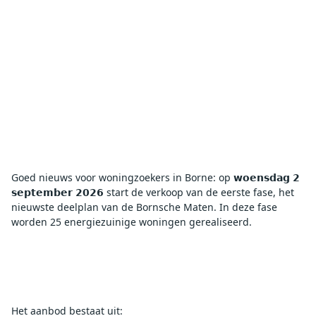
Goed nieuws voor woningzoekers in Borne: op 𝘄𝗼𝗲𝗻𝘀𝗱𝗮𝗴 𝟮 
𝘀𝗲𝗽𝘁𝗲𝗺𝗯𝗲𝗿 𝟮𝟬𝟮𝟲 start de verkoop van de eerste fase, het 
nieuwste deelplan van de Bornsche Maten. In deze fase 
worden 25 energiezuinige woningen gerealiseerd.
Het aanbod bestaat uit: