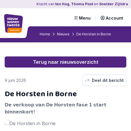
Kracht
van
ten Hag
,
Thoma Post
en
Snelder Zijlstra
Menu
Account
Home
Nieuws
De Horsten in Borne
Terug naar nieuwsoverzicht
9 juni 2026
Deel dit bericht
De Horsten in Borne
𝗗𝗲 𝘃𝗲𝗿𝗸𝗼𝗼𝗽 𝘃𝗮𝗻 𝗗𝗲 𝗛𝗼𝗿𝘀𝘁𝗲𝗻 𝗳𝗮𝘀𝗲 𝟭 𝘀𝘁𝗮𝗿𝘁
𝗯𝗶𝗻𝗻𝗲𝗻𝗸𝗼𝗿𝘁!