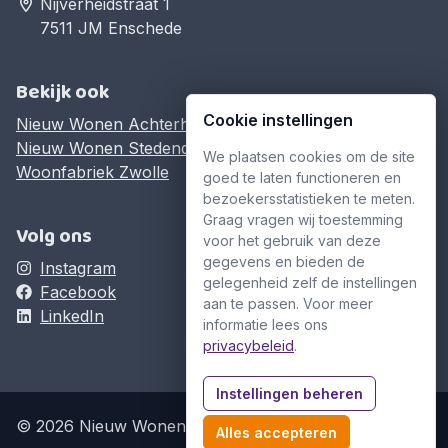
Nijverheidstraat 1
7511 JM Enschede
Bekijk ook
Cookie instellingen
Nieuw Wonen Achterhoek
Nieuw Wonen Stedendriehoek
We plaatsen cookies om de site
Woonfabriek Zwolle
goed te laten functioneren en
bezoekersstatistieken te meten.
Graag vragen wij toestemming
Volg ons
voor het gebruik van deze
gegevens en bieden de
Instagram
gelegenheid zelf de instellingen
Facebook
aan te passen. Voor meer
LinkedIn
informatie lees ons
privacybeleid
.
Instellingen beheren
© 2026 Nieuw Wonen Twente
Alles accepteren