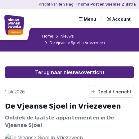
Kracht
van
ten Hag
,
Thoma Post
en
Snelder Zijlstra
Menu
Account
Home
Nieuws
De Vjeanse Sjoel in Vriezeveen
Terug naar nieuwsoverzicht
1 juli 2026
Deel dit bericht
De Vjeanse Sjoel in Vriezeveen
𝗢𝗻𝘁𝗱𝗲𝗸 𝗱𝗲 𝗹𝗮𝗮𝘁𝘀𝘁𝗲 𝗮𝗽𝗽𝗮𝗿𝘁𝗲𝗺𝗲𝗻𝘁𝗲𝗻 𝗶𝗻 𝗗𝗲
𝗩𝗷𝗲𝗮𝗻𝘀𝗲 𝗦𝗷𝗼𝗲𝗹